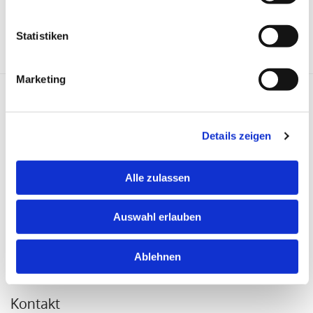
Statistiken
Marketing
Anfahrt
Details zeigen
Bitte akzeptieren Sie Marketing-Cookies, um
Alle zulassen
diese Karte anzuzeigen.
Accept cookies
Auswahl erlauben
Ablehnen
Kontakt