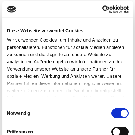
E-Mail:
info@specht-physiotherapie.de
URL:
info@specht-physiotherapie.de
Inhaber:
Diese Webseite verwendet Cookies
Gerd Specht
Wir verwenden Cookies, um Inhalte und Anzeigen zu
personalisieren, Funktionen für soziale Medien anbieten
USt-IdNr.:
zu können und die Zugriffe auf unsere Website zu
DE-206474592
analysieren. Außerdem geben wir Informationen zu Ihrer
Verwendung unserer Website an unsere Partner für
Registergericht:
soziale Medien, Werbung und Analysen weiter. Unsere
Amtsgericht Aschaffenburg
Partner führen diese Informationen möglicherweise mit
weiteren Daten zusammen, die Sie ihnen bereitgestellt
Vereinsregister-Nr.:
haben oder die sie im Rahmen Ihrer Nutzung der Dienste
VerR 200583
gesammelt haben.
Einwilligungsauswahl
Notwendig
Diese Webseite ist ein Produkt von
kpage.de
Präferenzen